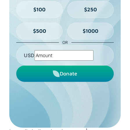
$100
$250
$500
$1000
OR
USD
Donate