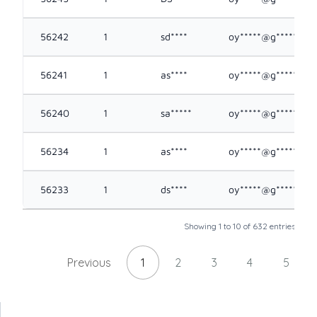
56242
1
sd****
oy*****@g*****.co
56241
1
as****
oy*****@g*****.co
56240
1
sa*****
oy*****@g*****.co
56234
1
as****
oy*****@g*****.co
56233
1
ds****
oy*****@g*****.co
Showing 1 to 10 of 632 entries
Previous
1
2
3
4
5