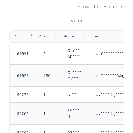
Show
entries
Search:
ID
Amount
Name
Email
ID
Amount
Name
Email
Om***
69591
6
om*************@y*
Al*****
Ou*****
69558
250
mi**********@g****
Mi****
56275
1
sa***
oy*****@g*****.co
SA****
56265
1
oy*****@g*****.co
D
56245
1
DS****
oy*****@g*****.co